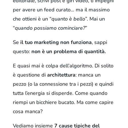
editoriale, scrivi post e giri video, ti impegni
per avere un feed curato… ma il massimo
che ottieni è un “
quanto è bello
”. Mai un
“
quando possiamo cominciare?
”
Se
il tuo marketing non funziona
, sappi
questo:
non è un problema di quantità.
E quasi mai è colpa dell’algoritmo. Di solito
è questione di
architettura
: manca un
pezzo (o la connessione tra i pezzi) e quindi
tutta l’energia si disperde. Come quando
riempi un bicchiere bucato. Ma come capire
cosa manca?
Vediamo insieme
7 cause tipiche del