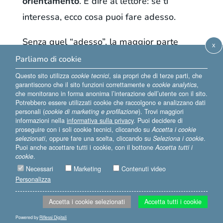
orientamento
. È dire al lettore: se ti
interessa, ecco cosa puoi fare adesso.
Senza quel “adesso”, la maggior parte
x
delle persone non agisce.
Parliamo di cookie
Questo sito utilizza
cookie tecnici
, sia propri che di terze parti, che
Sintomi
garantiscono che il sito funzioni correttamente e
cookie analytics
,
che monitorano in forma anonima l’interazione dell’utente con il sito.
Potrebbero essere utilizzati cookie che raccolgono e analizzano dati
Chiudi i contenuti con inviti generici –
personali (
cookie di marketing e profilazione
). Trovi maggiori
informazioni nella
informativa sulla privacy
. Puoi decidere di
fammi sapere, che ne pensi
– che non
proseguire con i soli cookie tecnici, cliccando su
Accetta i cookie
portano da nessuna parte.
selezionati
, oppure fare una scelta, cliccando su
Seleziona i cookie
.
Puoi anche accettare tutti i cookie, con il bottone
Accetta tutti i
Le persone ti scrivono ma la
cookie
.
Necessari
Marketing
Contenuti video
conversazione non evolve.
Personalizza
Hai una newsletter ma la promuovi poco.
Oppure non ce l’hai proprio e tutto vive
Accetta i cookie selezionati
Accetta tutti i cookie
sui social.
Powered by
Riflessi Digitali